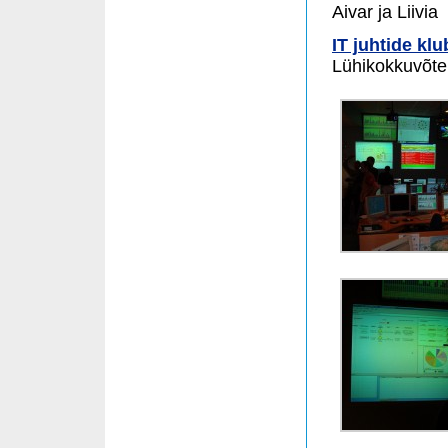
Aivar ja Liivia
IT juhtide klu
Lühikokkuvõte