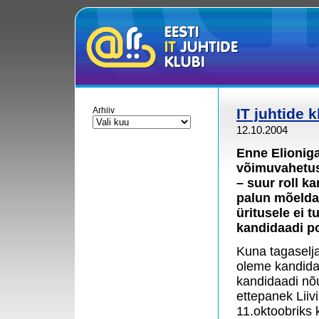
Arhiiv
IT juhtide 
12.10.2004
Enne Elionig
võimuvahetuse
– suur roll k
palun mõelda 
üritusele ei 
kandidaadi po
Kuna tagaselja
oleme kandida
kandidaadi nõ
ettepanek Liiv
11.oktoobriks 