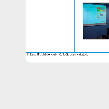
© Eesti IT Juhtide Klubi. Kõik õigused kaitstud.