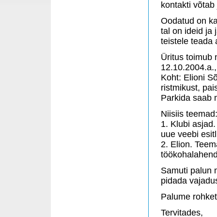
kontakti võtab
Oodatud on ka
tal on ideid ja
teistele teada
Üritus toimub n
12.10.2004.a.,
Koht: Elioni S
ristmikust, pai
Parkida saab 
Niisiis teemad
1. Klubi asjad
uue veebi esitl
2. Elion. Teema
töökohalahend
Samuti palun m
pidada vajadus
Palume rohket
Tervitades,